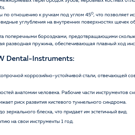
и межкорневых перегородок зубов, неровных костных отл
ts.
0
ы по отношению к ручкам под углом 45
, что позволяет 
бовидные углубления на внутренних поверхностях щечек о
та поперечными бороздками, предотвращающими скольжен
ная разводная пружина, обеспечивающая плавный ход ин
 Dental-Instruments:
опрочной коррозийно-устойчивой стали, отвечающей со
стей анатомии человека. Рабочие части инструментов с
жает риск развития кистевого туннельного синдрома.
о зеркального блеска, что придает им эстетичный вид.
тию на свои инструменты 1 год.