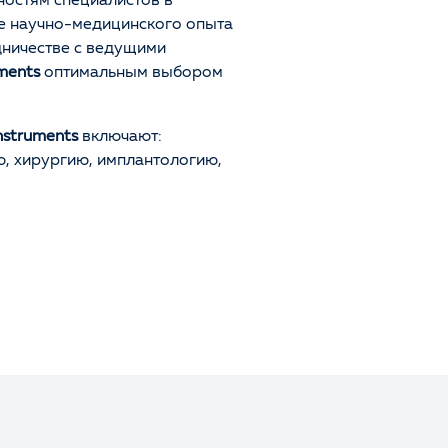
остям специалистов в
ие научно-медицинского опыта
дничестве с ведущими
ments
оптимальным выбором
Оценка
nstruments
включают:
, хирургию, имплантологию,
Отзыв
Ваше имя