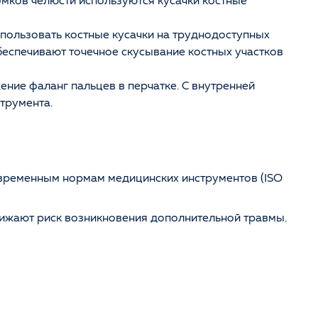
омков челюсти используются кусачки костные
использовать костные кусачки на труднодоступных
беспечивают точечное скусывание костных участков
ие фаланг пальцев в перчатке. С внутренней
струмента.
временным нормам медицинских инструментов (ISO
нижают риск возникновения дополнительной травмы.