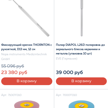
Фиксирующий крючок THORNTON с
Полир DIAPOL L26D полировка до
рукояткой, D13 мм, 12 см
зеркального блеска керамики и
металла (упаковка 10 шт)
Nopa instruments Medizintechnik
EVE (Германия)
GmbH
55 096 руб
39 000 руб
23 380 руб
В корзину
В корзину
Арт. 7100Y010
Арт. 7000Y010