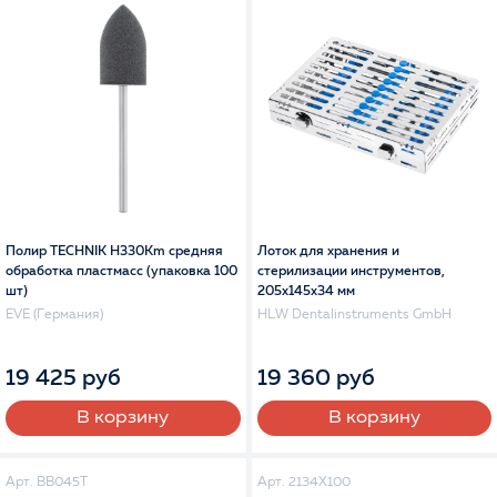
Полир TECHNIK H330Km средняя
Лоток для хранения и
обработка пластмасс (упаковка 100
стерилизации инструментов,
шт)
205x145x34 мм
EVE (Германия)
HLW Dentalinstruments GmbH
19 425 руб
19 360 руб
В корзину
В корзину
Арт. BB045T
Арт. 2134X100