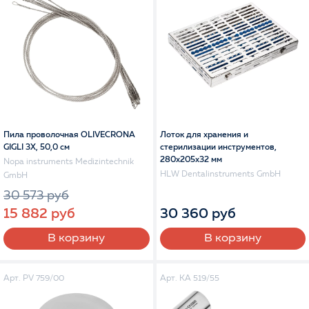
Пила проволочная OLIVECRONA
Лоток для хранения и
GIGLI 3X, 50,0 см
стерилизации инструментов,
280x205x32 мм
Nopa instruments Medizintechnik
HLW Dentalinstruments GmbH
GmbH
30 573 руб
30 360 руб
15 882 руб
В корзину
В корзину
Арт. PV 759/00
Арт. KA 519/55