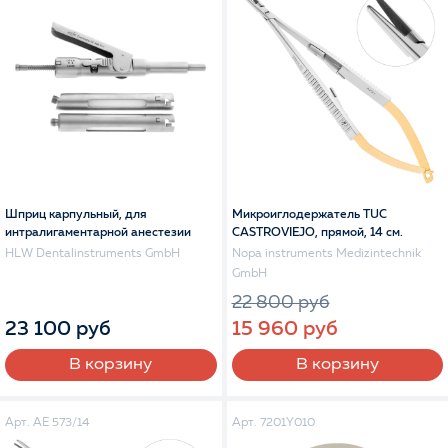
Шприц карпульный, для
Микроиглодержатель TUC
интралигаментарной анестезии
CASTROVIEJO, прямой, 14 см.
HLW Dentalinstruments GmbH
Nopa instruments Medizintechnik
GmbH
22 800 руб
23 100 руб
15 960 руб
В корзину
В корзину
Арт. AE 573/14
Арт. 7201Y010