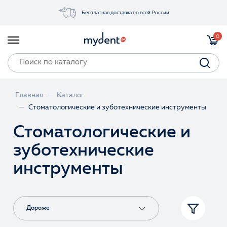
Бесплатная доставка по всей России
Акции
0
Инструменты
Материалы
Оборудование
Главная
Каталог
Обучение
Стоматологические и зуботехнические инструменты
Прайс-лист
Стоматологические и
зуботехнические
Войти
инструменты
Дороже