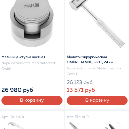
Мельница-ступка костная
Молоток хирургический
OMBREDANNE, 550 г, 24 см
Nopa instruments Medizintechnik
Nopa instruments Medizintechnik
GmbH
GmbH
26 123 руб
26 980 руб
13 571 руб
В корзину
В корзину
Арт. KA 771/10
Арт. BM018R