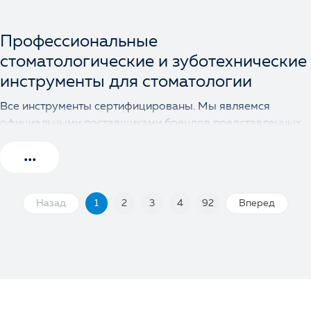
Профессиональные
стоматологические и зуботехнические
инструменты для стоматологии
Все инструменты сертифицированы. Мы являемся
официальными поставщиками брендов представленных
на сайте и в данном разделе.
Для кого мы работаем
Назад
1
2
3
4
92
Вперед
Наши покупатели это:
Стоматологических клиники;
Зуботехнических лабораторий;
Частные практики;
Образовательные учреждения и курсы.
Ассортимент продукции