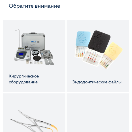
Обратите внимание
Мы стремимся максимальному разнообразию и полному
охвату всех необходимых медицинских инструментов.
Нам важны официальные поставки и конкурентные цены
для клиентов. В разделе вы найдете:
Диагностический инструментарий — зеркала, зонды,
пинцеты.
Терапевтические наборы — боры, наконечники,
экскаваторы.
Ортодонтические системы — брекеты, дуги, лигатуры.
Хирургическое
Зуботехнические материалы — воски, слепочные массы,
оборудование
Эндодонтические файлы
абразивные инструменты.
Если вам не удалось найти нужной позиции или она в
данный момент недоступна на сайт - свяжитесь с
менеджером и он постарается подобрать для вас аналог
или оперативно привезти необходимый инструмент.