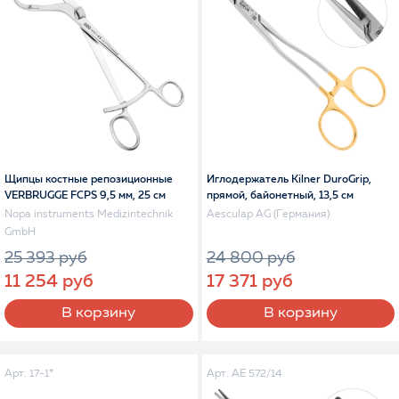
Щипцы костные репозиционные
Иглодержатель Kilner DuroGrip,
VERBRUGGE FCPS 9,5 мм, 25 см
прямой, байонетный, 13,5 см
Nopa instruments Medizintechnik
Aesculap AG (Германия)
GmbH
25 393 руб
24 800 руб
11 254 руб
17 371 руб
В корзину
В корзину
Арт. 17-1*
Арт. AE 572/14