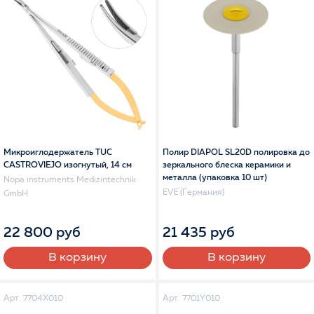
Микроиглодержатель TUC
Полир DIAPOL SL20D полировка до
CASTROVIEJO изогнутый, 14 см
зеркального блеска керамики и
металла (упаковка 10 шт)
Nopa instruments Medizintechnik
EVE (Германия)
GmbH
22 800 руб
21 435 руб
В корзину
В корзину
Арт. 7704X010
Арт. 7701Y010