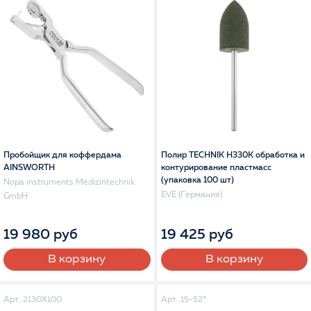
Пробойщик для коффердама
Полир TECHNIK H330K обработка и
AINSWORTH
контурирование пластмасс
(упаковка 100 шт)
Nopa instruments Medizintechnik
EVE (Германия)
GmbH
19 980 руб
19 425 руб
В корзину
В корзину
Арт. 2130X100
Арт. 15-52*