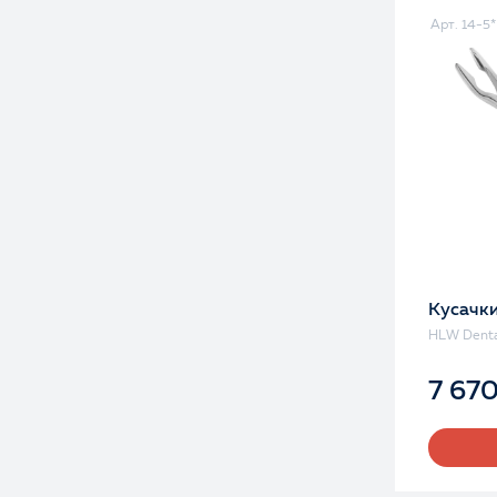
Арт. 14-5*
Кусачки
HLW Denta
7 67