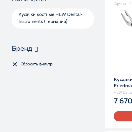
Арт. 14-1*
Кусачки костные HLW Dental-
Instruments (Германия)
Бренд
Кусачки
Friedma
HLW Denta
7 67