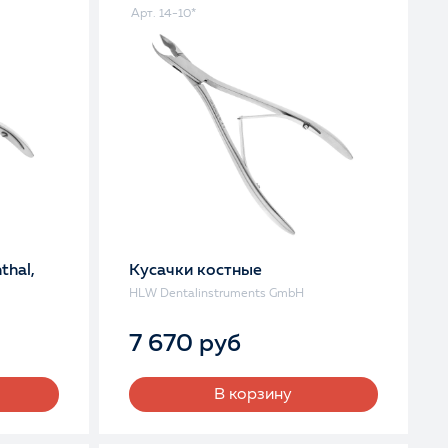
Арт. 14-10*
thal,
Кусачки костные
HLW Dentalinstruments GmbH
7 670 руб
В корзину