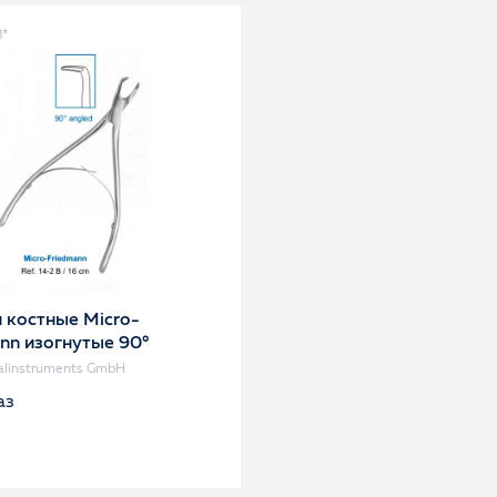
B*
 костные Micro-
nn изогнутые 90°
linstruments GmbH
аз