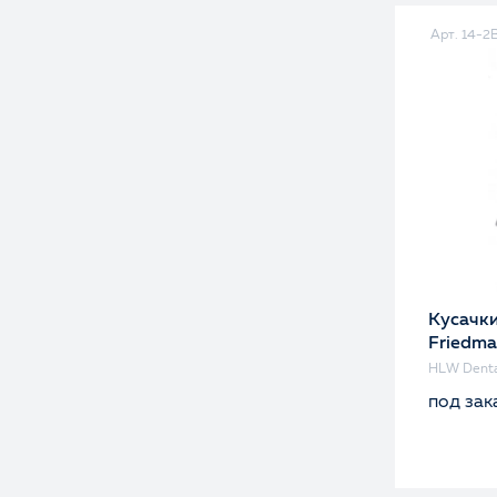
Арт. 14-2
Кусачки
Friedma
HLW Denta
под зак