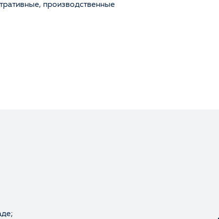
истративные, производственные
аде;