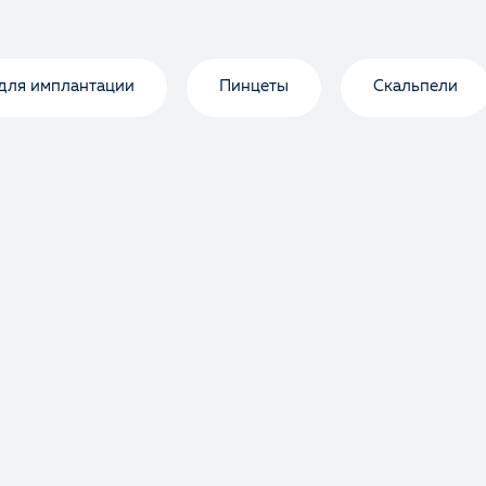
для имплантации
Пинцеты
Скальпели
Оценка
Отзыв
Ваше имя