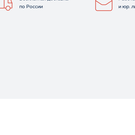
по России
и юр. 