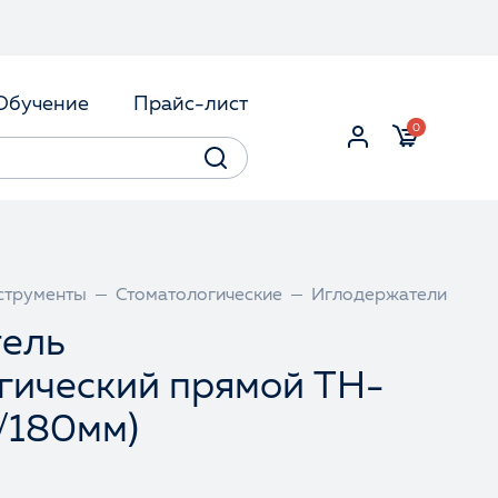
Обучение
Прайс-лист
0
струменты
Стоматологические
Иглодержатели
ель
гический прямой TH-
/180мм)