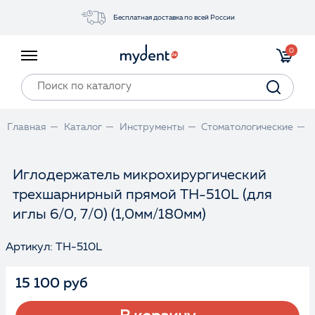
Бесплатная доставка по всей России
Акции
0
Инструменты
Материалы
Оборудование
Главная
Каталог
Инструменты
Стоматологические
Обучение
Прайс-лист
Иглодержатель микрохирургический
трехшарнирный прямой TH-510L (для
Войти
иглы 6/0, 7/0) (1,0мм/180мм)
Артикул: TH-510L
15 100 руб