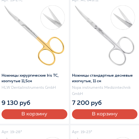
Арт. 19-2TC*
Арт. AC 649/11
Ножницы хирургические Iris TC,
Ножницы стандартные десневые
изогнутые 11,5см
изогнутые, 11 см
HLW Dentalinstruments GmbH
Nopa instruments Medizintechnik
GmbH
9 130 руб
7 200 руб
В корзину
В корзину
Арт. 19-28*
Арт. 19-23*