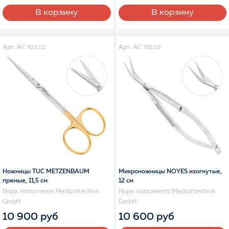
В корзину
В корзину
Арт. AC 922/11
Арт. AC 751/12
Ножницы TUC METZENBAUM
Микроножницы NOYES изогнутые,
прямые, 11,5 см
12 см
Nopa instruments Medizintechnik
Nopa instruments Medizintechnik
GmbH
GmbH
10 900 руб
10 600 руб