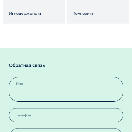
пломб и очищения каналов.
Эндодонтические иглы — специальные иглы для подачи
Иглодержатели
Композиты
гелей, жидкостей и профилактических средств в канал.
Ручные файлы
Традиционные инструменты, используемые для
начальной обработки, позволяют контролировать
каждый этап процедуры, что особенно важно при работе
с временными и постоянными зубными протезами.
Обратная связь
Микромоторы и эндомоторы
Автоматические устройства, которые позволяют
использовать машинные файлы с высокой точностью и
скоростью, уменьшая усталость врача. Они широко
применяются в эндодонтии, хирургии, ортопедии и
гигиене полости рта.