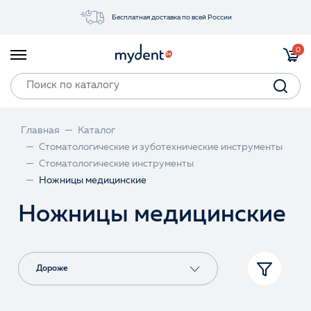
Бесплатная доставка по всей России
Акции
0
Инструменты
Материалы
Оборудование
Главная
Каталог
Обучение
Стоматологические и зуботехнические инструменты
Стоматологические инструменты
Прайс-лист
Ножницы медицинские
Ножницы медицинские
Войти
Дороже