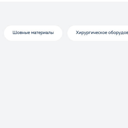
Шовные материалы
Хирургическое оборудо
Оценка
Отзыв
Ваше имя