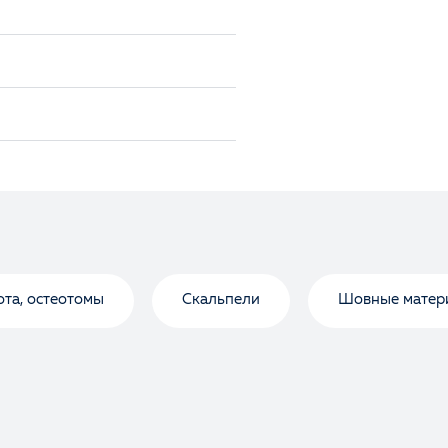
Оценка
Отзыв
та, остеотомы
Скальпели
Шовные матер
Ваше имя