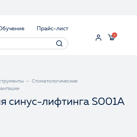
Обучение
Прайс-лист
0
струменты
Стоматологические
лантации
ля синус-лифтинга S001A