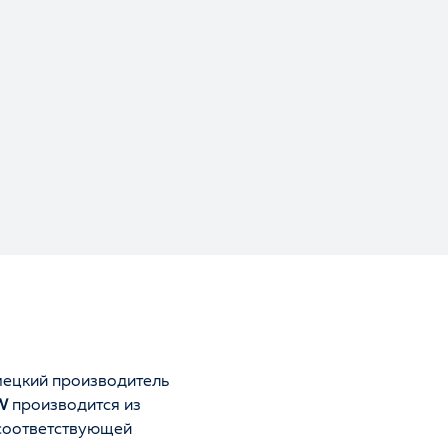
мецкий производитель
W
производится из
 соответствующей