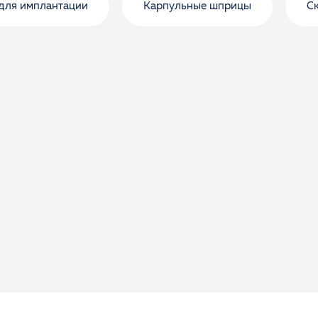
для имплантации
Карпульные шприцы
С
Оценка
Отзыв
Ваше имя