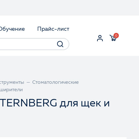
Обучение
Прайс-лист
0
струменты
Стоматологические
сширители
STERNBERG для щек и