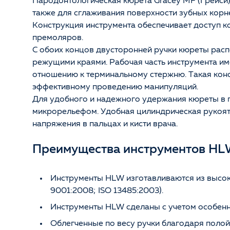
Пародонтологическая кюрета Gracey MF (Грейси)
также для сглаживания поверхности зубных корн
Конструкция инструмента обеспечивает доступ к
премоляров.
С обоих концов двусторонней ручки кюреты расп
режущими краями. Рабочая часть инструмента им
отношению к терминальному стержню. Такая конс
эффективному проведению манипуляций.
Для удобного и надежного удержания кюреты в 
микрорельефом. Удобная цилиндрическая рукоят
напряжения в пальцах и кисти врача.
Преимущества инструментов HLW
Инструменты HLW изготавливаются из высок
9001:2008; ISO 13485:2003).
Инструменты HLW сделаны с учетом особенно
Облегченные по весу ручки благодаря полой