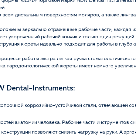
 формы №13/14 торговой марки HLW Dental Instruments п
ей.
о всем дистальным поверхностям моляров, а также лингв
оложены зеркально отраженные рабочие части, каждая и
еет укороченный рабочий кончик и только один режущий
трукция кюреты идеально подходит для работы в глубок
процессе работы экстра легкая ручка стоматологическог
ка пародонтологической кюреты имеет немного увеличе
 Dental-Instruments:
опрочной коррозийно-устойчивой стали, отвечающей со
стей анатомии человека. Рабочие части инструментов с
 конструкции позволяют снизить нагрузку на руки. А эрг