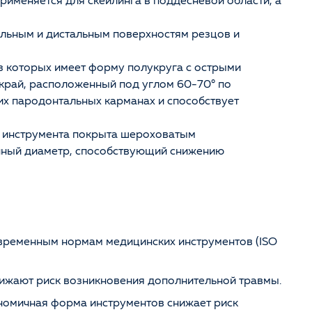
рименяется для скейлинга в поддесневой области, а
альным и дистальным поверхностям резцов и
з которых имеет форму полукруга с острыми
 край, расположенный под углом 60-70° по
их пародонтальных карманах и способствует
о инструмента покрыта шероховатым
нный диаметр, способствующий снижению
временным нормам медицинских инструментов (ISO
нижают риск возникновения дополнительной травмы.
ономичная форма инструментов снижает риск