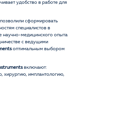
ечивает удобство в работе для
 позволили сформировать
остям специалистов в
ие научно-медицинского опыта
Оценка
дничестве с ведущими
ments
оптимальным выбором
Отзыв
nstruments
включают:
, хирургию, имплантологию,
Ваше имя