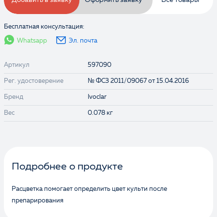
Добавить в заявку
Оформить заявку
Все товары
Бесплатная консультация:
Whatsapp
Эл. почта
Артикул
597090
Рег. удостоверение
№ ФСЗ 2011/09067 от 15.04.2016
Бренд
Ivoclar
Вес
0.078 кг
Выбранные товары:
Подробнее о продукте
Расцветка помогает определить цвет культи после
препарирования
Ознакомлен и согласен с
Политикой
конфиденциальности
и даю
согласие на