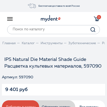
Бесплатная доставка по всей России
Акции
0
Инструменты
Материалы
Оборудование
Главная
Каталог
Инструменты
Зуботехнические
Ра
Обучение
Прайс-лист
IPS Natural Die Material Shade Guide
Расцветка культевых материалов, 597090
Войти
Артикул: 597090
9 401 руб