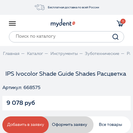
Бесплатная доставка по всей России
Акции
0
Инструменты
Материалы
Оборудование
Главная
Каталог
Инструменты
Зуботехнические
Ра
Обучение
Прайс-лист
IPS Ivocolor Shade Guide Shades Расцветка
Артикул: 668575
Войти
9 078 руб
Добавить в заявку
Оформить заявку
Все товары