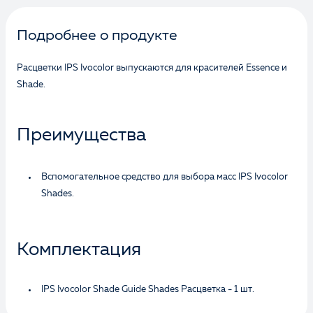
Ознакомлен и согласен с
Политикой
конфиденциальности
и даю
согласие на
Подробнее о продукте
обработку персональных данных
Расцветки IPS Ivocolor выпускаются для красителей Essence и
Отправить
Shade.
Преимущества
Вспомогательное средство для выбора масс IPS Ivocolor
Shades.
Комплектация
IPS Ivocolor Shade Guide Shades Расцветка - 1 шт.