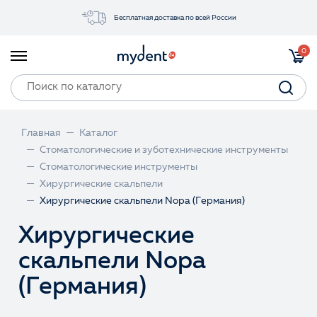
Бесплатная доставка по всей России
Акции
0
Инструменты
Материалы
Оборудование
Главная
Каталог
Обучение
Стоматологические и зуботехнические инструменты
Стоматологические инструменты
Прайс-лист
Хирургические скальпели
Хирургические скальпели Nopa (Германия)
Войти
Хирургические
скальпели Nopa
(Германия)