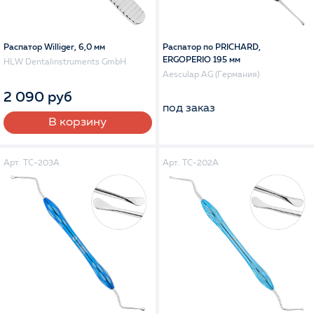
Распатор Williger, 6,0 мм
Распатор по PRICHARD,
ERGOPERIO 195 мм
HLW Dentalinstruments GmbH
Aesculap AG (Германия)
2 090 руб
под заказ
В корзину
Арт. TC-203A
Арт. TC-202A