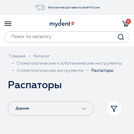
Бесплатная доставка по всей России
Акции
0
Инструменты
Материалы
Оборудование
Главная
Каталог
Обучение
Стоматологические и зуботехнические инструменты
Стоматологические инструменты
Распаторы
Прайс-лист
Распаторы
Войти
Дороже