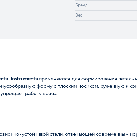
Бренд
Вес
tal Instruments
применяются для формирования петель и
онусообразную форму с плоским носиком, суженную к ко
 упрощает работу врача.
розионно-устойчивой стали, отвечающей современным но