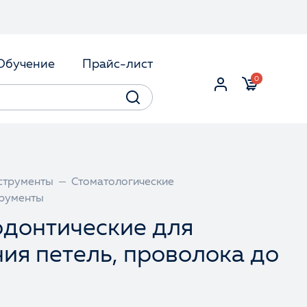
Обучение
Прайс-лист
0
струменты
Стоматологические
трументы
донтические для
ия петель, проволока до