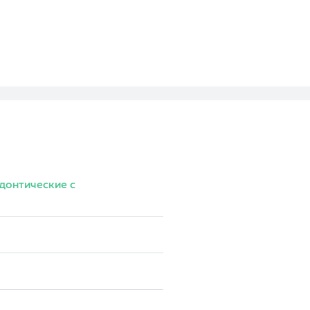
Оценка
Отзыв
донтические с
Ваше имя