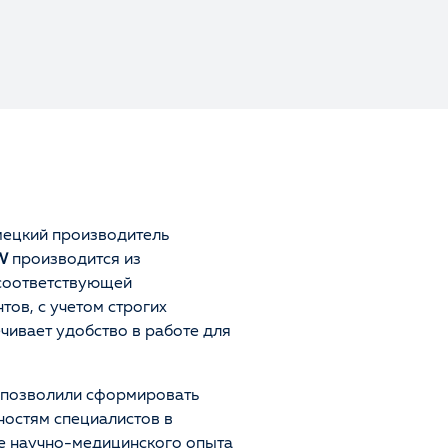
мецкий производитель
W
производится из
 соответствующей
ов, с учетом строгих
ечивает удобство в работе для
 позволили сформировать
остям специалистов в
ие научно-медицинского опыта