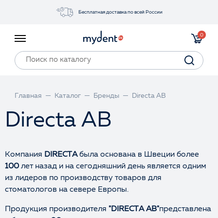
Бесплатная доставка по всей России
Акции
0
Инструменты
Материалы
Оборудование
Главная
Каталог
Бренды
Directa AB
Обучение
Directa AB
Прайс-лист
Войти
Компания
DIRECTA
была основана в Швеции более
100
лет назад и на сегодняшний день является одним
из лидеров по производству товаров для
стоматологов на севере Европы.
Продукция производителя
"DIRECTA AB"
представлена