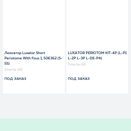
Люксатор Luxator Short
LUXATOR PERIOTOM KIT-4P (L-P1
Periotome With fixus 1, 506362 (S-
L-2P L-3P L-DE-P4)
5S)
Directa AB
Directa AB
под заказ
под заказ