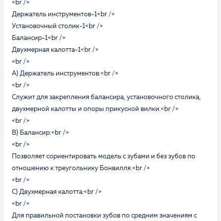
Ознакомлен и согласен с
Политикой
<br />
конфиденциальности
и даю
согласие на
Держатель инструментов-1<br />
обработку персональных данных
Установочный столик-1<br />
Балансир-1<br />
Двухмерная калотта-1<br />
Отправить
<br />
А) Держатель инструментов:<br />
<br />
Служит для закрепления балансира, установочного столика,
двухмерной калотты и опоры прикусной вилки.<br />
<br />
B) Балансир:<br />
<br />
Позволяет сориентировать модель с зубами и без зубов по
отношению к треугольнику Бонвилля.<br />
<br />
C) Двухмерная калотта:<br />
<br />
Для правильной постановки зубов по средним значениям с