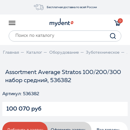
Бесплатная доставка по всей России
Акции
0
Инструменты
Материалы
Оборудование
Главная
Каталог
Оборудование
Зуботехническое
А
Обучение
Прайс-лист
Assortment Average Stratos 100/200/300
набор средний, 536382
Войти
Артикул: 536382
100 070 руб