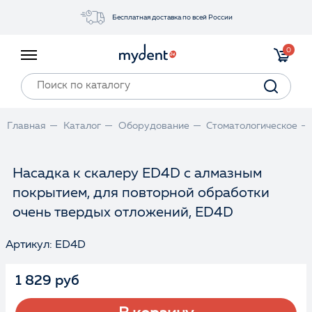
Бесплатная доставка по всей России
Акции
0
Инструменты
Материалы
Оборудование
Главная
Каталог
Оборудование
Стоматологическое
Обучение
Прайс-лист
Насадка к скалеру ED4D с алмазным
покрытием, для повторной обработки
Войти
очень твердых отложений, ED4D
Артикул: ED4D
1 829 руб