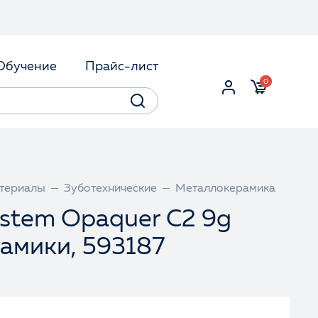
Обучение
Прайс-лист
0
териалы
Зуботехнические
Металлокерамика
System Opaquer C2 9g
амики, 593187