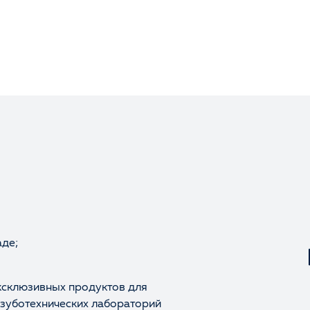
аде;
Оценка
ксклюзивных продуктов для
 зуботехнических лабораторий