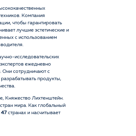
ысококачественных
техников. Компания
ции, чтобы гарантировать
чивает лучшие эстетические и
енных с использованием
водителя.
Ознакомлен и согласен с
Политикой
аучно-исследовательских
конфиденциальности
и даю
согласие на обработку
экспертов ежедневно
персональных данных
. Они сотрудничают с
ы разрабатывать продукты,
Отправить
ества.
е, Княжество Лихтенштейн.
стран мира. Как глобальный
в
47
странах и насчитывает