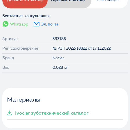
Добавить в заявку
Оформить заявку
Все товары
Бесплатная консультация:
Whatsapp
Эл. почта
Артикул
593186
Рег. удостоверение
№ РЗН 2022/18822 от 17.11.2022
Бренд
Ivoclar
Выбранные товары:
Вес
0.028 кг
Материалы
Ivoclar зуботехнический каталог
Ознакомлен и согласен с
Политикой
конфиденциальности
и даю
согласие на