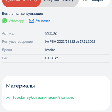
Добавить в заявку
Оформить заявку
Все товары
Бесплатная консультация:
Whatsapp
Эл. почта
Артикул
593182
Рег. удостоверение
№ РЗН 2022/18822 от 17.11.2022
Бренд
Ivoclar
Выбранные товары:
Вес
0.028 кг
Материалы
Ivoclar зуботехнический каталог
Ознакомлен и согласен с
Политикой
конфиденциальности
и даю
согласие на