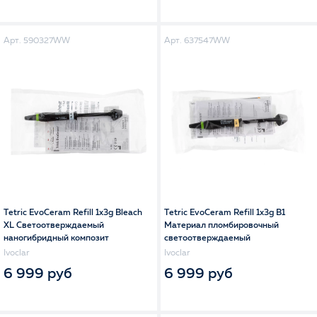
Арт. 590327WW
Арт. 637547WW
Tetric EvoCeram Refill 1x3g Bleach
Tetric EvoCeram Refill 1x3g B1
XL Светоотверждаемый
Материал пломбировочный
наногибридный композит
светоотверждаемый
Ivoclar
Ivoclar
6 999 руб
6 999 руб