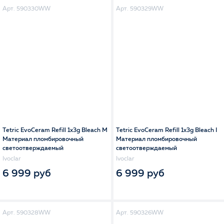
Арт. 590330WW
Арт. 590329WW
Tetric EvoCeram Refill 1x3g Bleach M
Tetric EvoCeram Refill 1x3g Bleach I
Материал пломбировочный
Материал пломбировочный
светоотверждаемый
светоотверждаемый
Ivoclar
Ivoclar
6 999 руб
6 999 руб
Арт. 590328WW
Арт. 590326WW