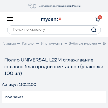
Бесплатная доставка по всей России
Акции
0
Инструменты
Материалы
Оборудование
Главная
Каталог
Инструменты
Зуботехнические
Бо
Обучение
Прайс-лист
Полир UNIVERSAL L22M сглаживание
сплавов благородных металлов (упаковка
Войти
100 шт)
Артикул: 1101X100
под заказ