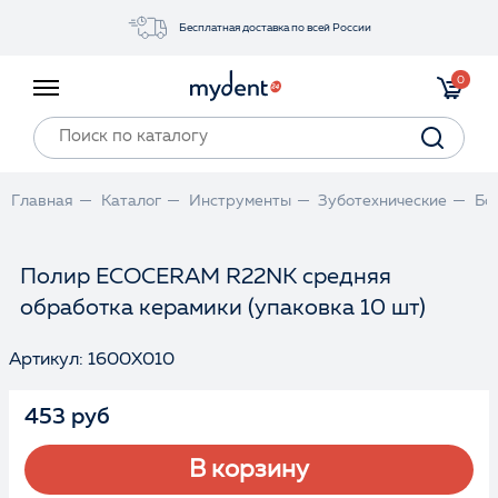
Бесплатная доставка по всей России
Акции
0
Инструменты
Материалы
Оборудование
Главная
Каталог
Инструменты
Зуботехнические
Бо
Обучение
Прайс-лист
Полир ECOCERAM R22NK средняя
обработка керамики (упаковка 10 шт)
Войти
Артикул: 1600X010
453 руб
В корзину