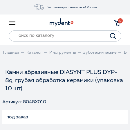
Бесплатная доставка по всей России
Акции
0
Инструменты
Материалы
Оборудование
Главная
Каталог
Инструменты
Зуботехнические
Бо
Обучение
Прайс-лист
Камни абразивные DIASYNT PLUS DYP-
8g, грубая обработка керамики (упаковка
Войти
10 шт)
Артикул: 8048X010
под заказ