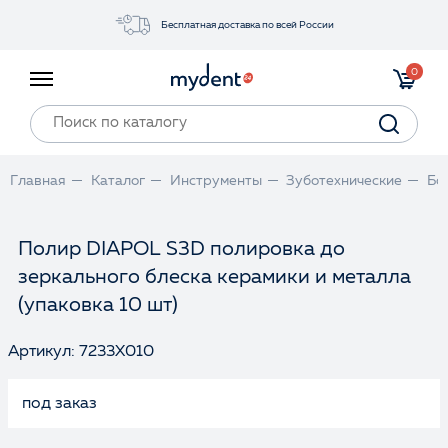
Бесплатная доставка по всей России
Акции
0
Инструменты
Материалы
Оборудование
Главная
Каталог
Инструменты
Зуботехнические
Бо
Обучение
Прайс-лист
Полир DIAPOL S3D полировка до
зеркального блеска керамики и металла
Войти
(упаковка 10 шт)
Артикул: 7233X010
под заказ