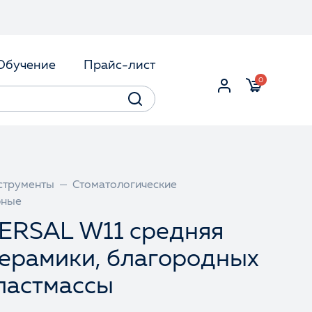
Обучение
Прайс-лист
0
струменты
Стоматологические
бные
ERSAL W11 средняя
керамики, благородных
ластмассы