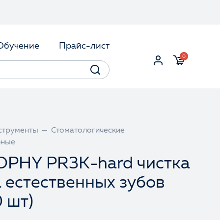
Обучение
Прайс-лист
0
струменты
Стоматологические
бные
OPHY PR3K-hard чистка
 естественных зубов
0 шт)