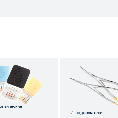
онтические
ы
Иглодержатели