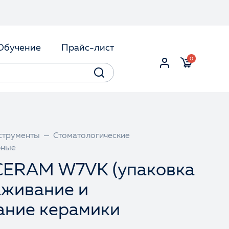
Обучение
Прайс-лист
0
струменты
Стоматологические
бные
ERAM W7VK (упаковка
аживание и
ание керамики