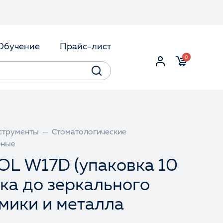
Обучение
Прайс-лист
0
струменты
Стоматологические
бные
OL W17D (упаковка 10
ка до зеркального
мики и металла