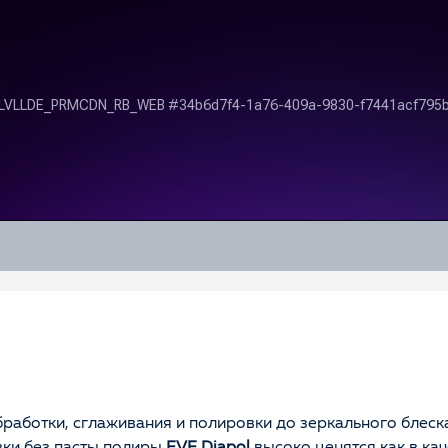
аботки, сглаживания и полировки до зеркального блеска
вки без пасты полиры
EVE Diapol
высоко ценятся как в ка