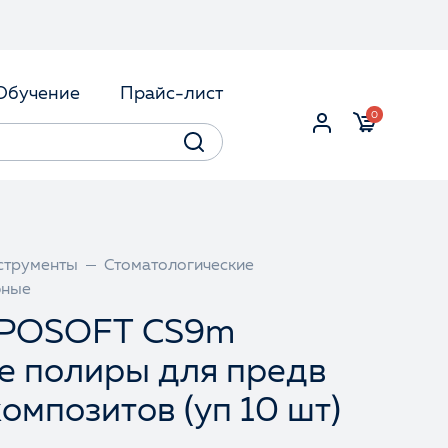
Обучение
Прайс-лист
0
струменты
Стоматологические
бные
POSOFT CS9m
е полиры для предв
омпозитов (уп 10 шт)