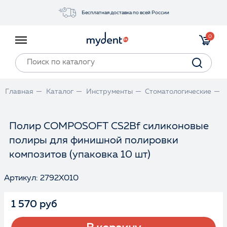
Бесплатная доставка по всей России
Акции
0
Инструменты
Материалы
Оборудование
Главная
Каталог
Инструменты
Стоматологические
Обучение
Прайс-лист
Полир COMPOSOFT CS2Bf силиконовые
полиры для финишной полировки
Войти
композитов (упаковка 10 шт)
Артикул: 2792X010
1 570 руб