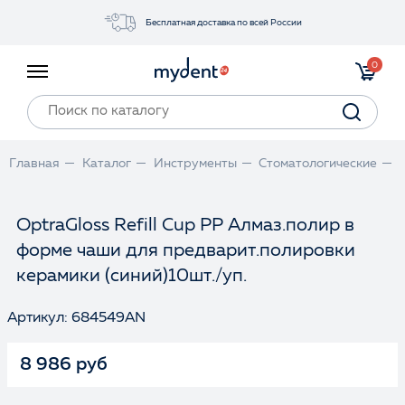
Бесплатная доставка по всей России
Акции
0
Инструменты
Материалы
Оборудование
Главная
Каталог
Инструменты
Стоматологические
Обучение
Прайс-лист
OptraGloss Refill Cup PP Алмаз.полир в
форме чаши для предварит.полировки
Войти
керамики (синий)10шт./уп.
Артикул: 684549AN
8 986 руб