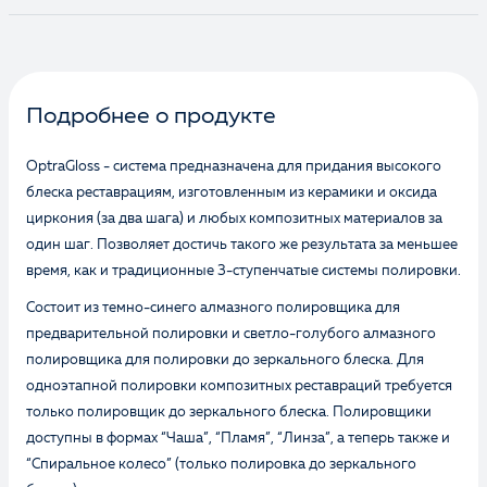
Ознакомлен и согласен с
Политикой
конфиденциальности
и даю
согласие на
обработку персональных данных
Подробнее о продукте
OptraGloss - система предназначена для придания высокого
Отправить
блеска реставрациям, изготовленным из керамики и оксида
циркония (за два шага) и любых композитных материалов за
один шаг. Позволяет достичь такого же результата за меньшее
время, как и традиционные 3-ступенчатые системы полировки.
Состоит из темно-синего алмазного полировщика для
предварительной полировки и светло-голубого алмазного
полировщика для полировки до зеркального блеска. Для
одноэтапной полировки композитных реставраций требуется
только полировщик до зеркального блеска. Полировщики
доступны в формах “Чаша”, “Пламя”, “Линза”, а теперь также и
“Спиральное колесо” (только полировка до зеркального