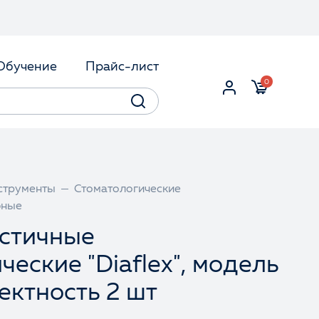
Обучение
Прайс-лист
0
струменты
Стоматологические
бные
астичные
ческие "Diaflex", модель
ектность 2 шт