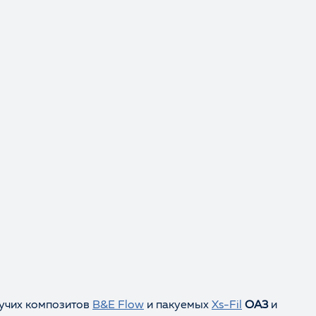
кучих композитов
B&E Flow
и пакуемых
Xs-Fil
OA3
и