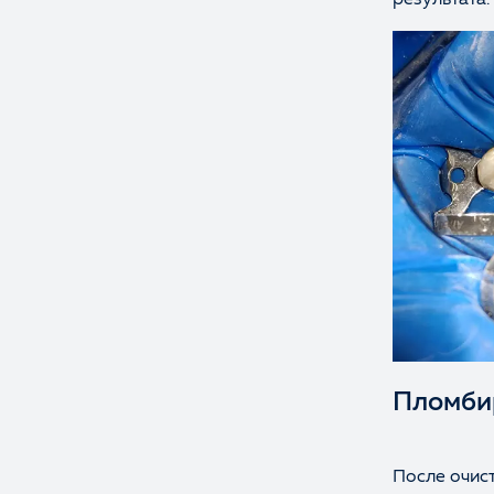
результата.
Пломби
После очис