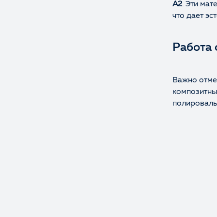
А2
. Эти ма
что дает эс
Работа 
Важно отмет
композитны
полироваль